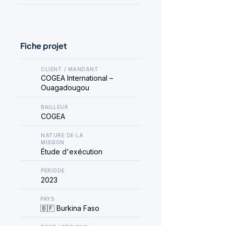
Fiche projet
CLIENT / MANDANT
COGEA International –
Ouagadougou
BAILLEUR
COGEA
NATURE DE LA
MISSION
Étude d'exécution
PÉRIODE
2023
PAYS
🇧🇫 Burkina Faso