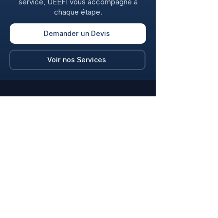
service, UEEFI vous accompagne à
chaque étape.
Demander un Devis
Voir nos Services
UEEFI SARL — Études, fourniture,
réalisation, maintenance et formation dans
le domaine de l'énergie.
Énergie
Formation
Navigation
Accueil