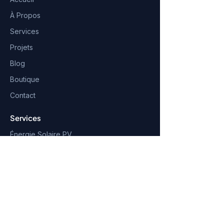
À Propos
Services
Projets
Blog
Boutique
Contact
Services
Énergie Solaire PV
Installation Électrique
Audit Énergétique
Réseaux HTA/BTA
Domotique
SIG & Topographie